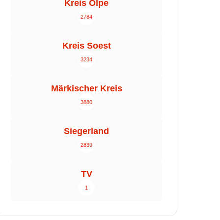
Kreis Olpe
2784
Kreis Soest
3234
Märkischer Kreis
3880
Siegerland
2839
TV
1