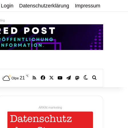
Login
Datenschutzerklärung
Impressum
ing
℃
RSS
Facebook
X
YouTube
Telegram
21
Mastodon
Skin umschalten
Volltextsuche:
Olpe
ARKM.marketing