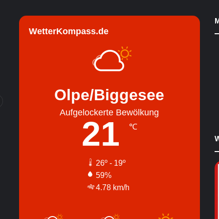
M
WetterKompass.de
Olpe/Biggesee
Aufgelockerte Bewölkung
21
℃
W
26º - 19º
59%
4.78 km/h