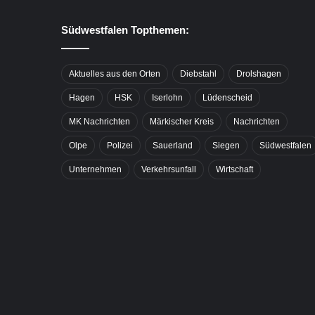
Südwestfalen Topthemen:
Aktuelles aus den Orten
Diebstahl
Drolshagen
Hagen
HSK
Iserlohn
Lüdenscheid
MK Nachrichten
Märkischer Kreis
Nachrichten
Olpe
Polizei
Sauerland
Siegen
Südwestfalen
Unternehmen
Verkehrsunfall
Wirtschaft