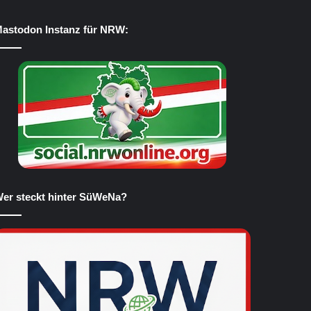
astodon Instanz für NRW:
er steckt hinter SüWeNa?