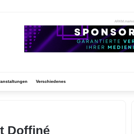
ARKM.market
ranstaltungen
Verschiedenes
it Doffiné