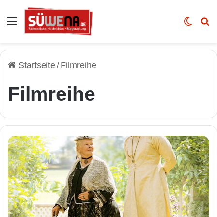
Auswahl
Skin u
Vo
Startseite
/
Filmreihe
Filmreihe