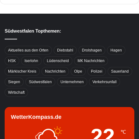
Südwestfalen Topthemen:
Aktuelles aus den Orten
Diebstahl
Drolshagen
Hagen
HSK
Iserlohn
Lüdenscheid
MK Nachrichten
Märkischer Kreis
Nachrichten
Olpe
Polizei
Sauerland
Siegen
Südwestfalen
Unternehmen
Verkehrsunfall
Wirtschaft
WetterKompass.de
22
℃