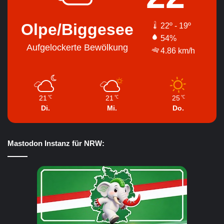
Olpe/Biggesee
22º - 19º
54%
Aufgelockerte Bewölkung
4.86 km/h
21
21
25
℃
℃
℃
Di.
Mi.
Do.
Mastodon Instanz für NRW: