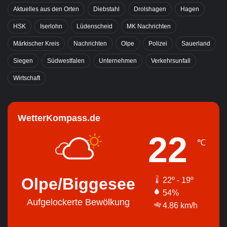
Aktuelles aus den Orten
Diebstahl
Drolshagen
Hagen
HSK
Iserlohn
Lüdenscheid
MK Nachrichten
Märkischer Kreis
Nachrichten
Olpe
Polizei
Sauerland
Siegen
Südwestfalen
Unternehmen
Verkehrsunfall
Wirtschaft
WetterKompass.de
22
℃
Olpe/Biggesee
22º - 19º
54%
Aufgelockerte Bewölkung
4.86 km/h