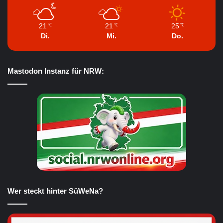
21
21
25
℃
℃
℃
Di.
Mi.
Do.
Mastodon Instanz für NRW:
Wer steckt hinter SüWeNa?