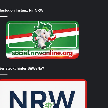
astodon Instanz für NRW:
er steckt hinter SüWeNa?