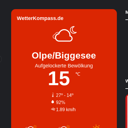
M
WetterKompass.de
Olpe/Biggesee
Aufgelockerte Bewölkung
15
℃
W
27º - 14º
92%
1.89 km/h