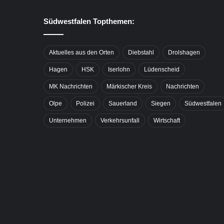
Südwestfalen Topthemen:
Aktuelles aus den Orten
Diebstahl
Drolshagen
Hagen
HSK
Iserlohn
Lüdenscheid
MK Nachrichten
Märkischer Kreis
Nachrichten
Olpe
Polizei
Sauerland
Siegen
Südwestfalen
Unternehmen
Verkehrsunfall
Wirtschaft