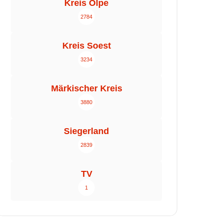
Kreis Olpe
2784
Kreis Soest
3234
Märkischer Kreis
3880
Siegerland
2839
TV
1