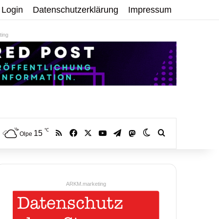
Login
Datenschutzerklärung
Impressum
ing
℃
RSS
Facebook
X
YouTube
Telegram
15
Mastodon
Skin umschalten
Volltextsuche:
Olpe
ARKM.marketing