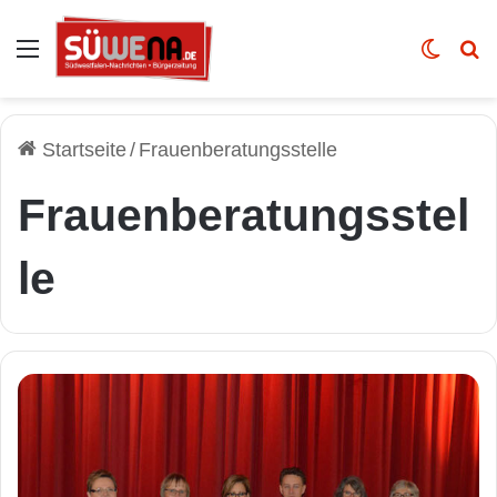
Auswahl
Skin u
Vo
Startseite
/
Frauenberatungsstelle
Frauenberatungsstel
le