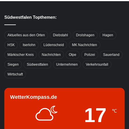
Südwestfalen Topthemen:
Aktuelles aus den Orten
Diebstahl
Drolshagen
Hagen
HSK
Iserlohn
Lüdenscheid
MK Nachrichten
Märkischer Kreis
Nachrichten
Olpe
Polizei
Sauerland
Siegen
Südwestfalen
Unternehmen
Verkehrsunfall
Wirtschaft
WetterKompass.de
17
℃