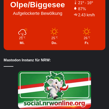
Olpe/Biggesee
21º - 16º
87%
Aufgelockerte Bewölkung
2.43 km/h
21
25
26
℃
℃
℃
Mi.
Do.
Fr.
Mastodon Instanz für NRW: