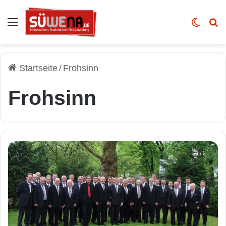
Auswahl
Skin u
Vo
Startseite
/
Frohsinn
Frohsinn