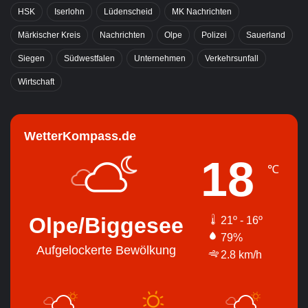
HSK
Iserlohn
Lüdenscheid
MK Nachrichten
Märkischer Kreis
Nachrichten
Olpe
Polizei
Sauerland
Siegen
Südwestfalen
Unternehmen
Verkehrsunfall
Wirtschaft
WetterKompass.de
18
℃
Olpe/Biggesee
21º - 16º
79%
Aufgelockerte Bewölkung
2.8 km/h