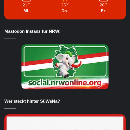
21
25
26
℃
℃
℃
Mi.
Do.
Fr.
Mastodon Instanz für NRW:
Wer steckt hinter SüWeNa?