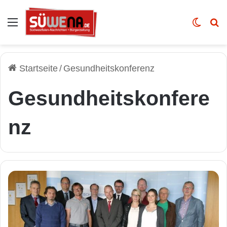
Auswahl
Skin u
Vo
Startseite
/
Gesundheitskonferenz
Gesundheitskonfere
nz