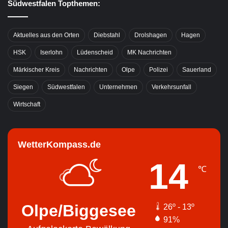
Südwestfalen Topthemen:
Aktuelles aus den Orten
Diebstahl
Drolshagen
Hagen
HSK
Iserlohn
Lüdenscheid
MK Nachrichten
Märkischer Kreis
Nachrichten
Olpe
Polizei
Sauerland
Siegen
Südwestfalen
Unternehmen
Verkehrsunfall
Wirtschaft
WetterKompass.de
14
℃
Olpe/Biggesee
26º - 13º
91%