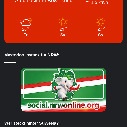
Aufgelockerte Bewölkung
1.5 km/h
26
29
27
℃
℃
℃
Fr.
Sa.
So.
Mastodon Instanz für NRW:
Wer steckt hinter SüWeNa?