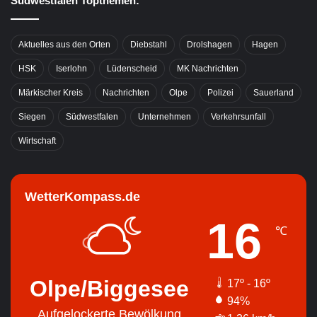
Südwestfalen Topthemen:
Aktuelles aus den Orten
Diebstahl
Drolshagen
Hagen
HSK
Iserlohn
Lüdenscheid
MK Nachrichten
Märkischer Kreis
Nachrichten
Olpe
Polizei
Sauerland
Siegen
Südwestfalen
Unternehmen
Verkehrsunfall
Wirtschaft
WetterKompass.de
16
℃
Olpe/Biggesee
17º - 16º
94%
Aufgelockerte Bewölkung