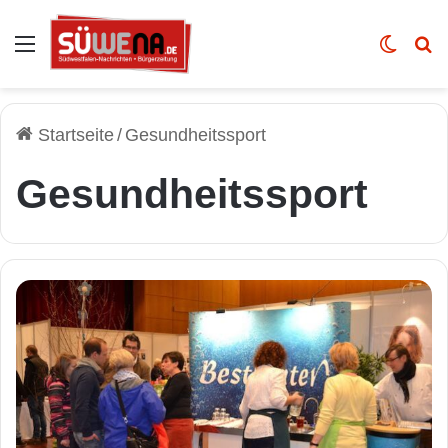
Auswahl
Skin u
Vo
Startseite
/
Gesundheitssport
Gesundheitssport