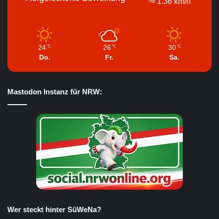
1.36 km/h
24
26
30
℃
℃
℃
Do.
Fr.
Sa.
Mastodon Instanz für NRW:
Wer steckt hinter SüWeNa?