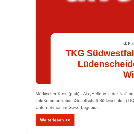
Red
TKG Südwestfale
Lüdenscheid
Wi
Märkischer Kreis (pmk) - Als „Helferin in der Not“ 
TeleKommunikationsGesellschaft Südwestfalen (TKG
Unternehmen im Gewerbegebiet…
Weiterlesen >>