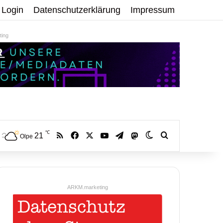
Login
Datenschutzerklärung
Impressum
ing
℃
RSS
Facebook
X
YouTube
Telegram
21
Mastodon
Skin umschalten
Volltextsuche:
Olpe
ARKM.marketing