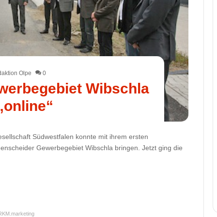
aktion Olpe
0
werbegebiet Wibschla
 „online“
sellschaft Südwestfalen konnte mit ihrem ersten
denscheider Gewerbegebiet Wibschla bringen. Jetzt ging die
RKM.marketing