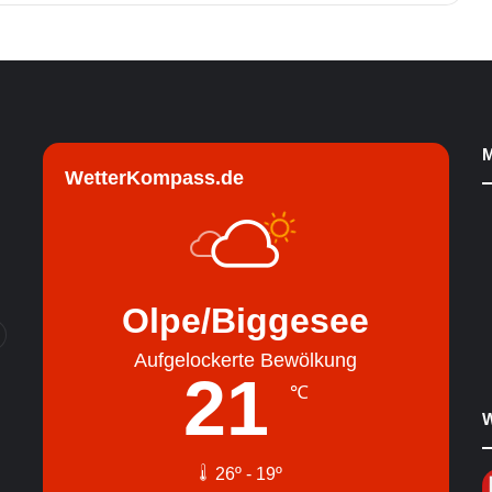
M
WetterKompass.de
Olpe/Biggesee
Aufgelockerte Bewölkung
21
℃
W
26º - 19º