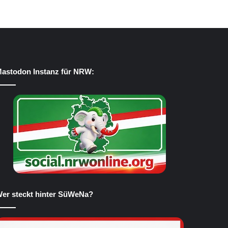
astodon Instanz für NRW:
er steckt hinter SüWeNa?