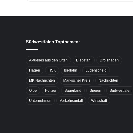
Südwestfalen Topthemen:
Aktuelles aus den Orten
Diebstahl
Drolshagen
Hagen
HSK
Iserlohn
Lüdenscheid
MK Nachrichten
Märkischer Kreis
Nachrichten
Olpe
Polizei
Sauerland
Siegen
Südwestfalen
Unternehmen
Verkehrsunfall
Wirtschaft