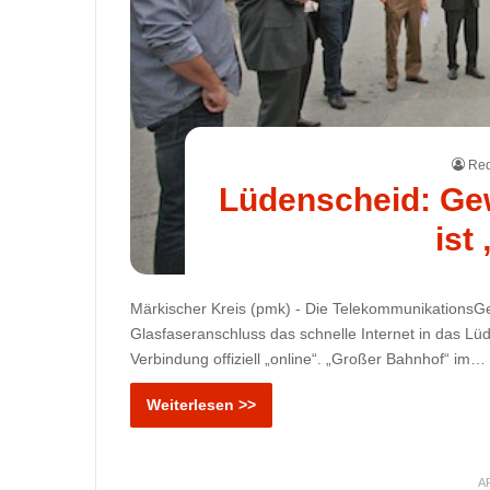
Red
Lüdenscheid: Ge
ist
Märkischer Kreis (pmk) - Die TelekommunikationsGe
Glasfaseranschluss das schnelle Internet in das Lü
Verbindung offiziell „online“. „Großer Bahnhof“ im…
Weiterlesen >>
A