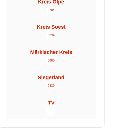
Kreis Olpe
2784
Kreis Soest
3234
Märkischer Kreis
3880
Siegerland
2839
TV
1