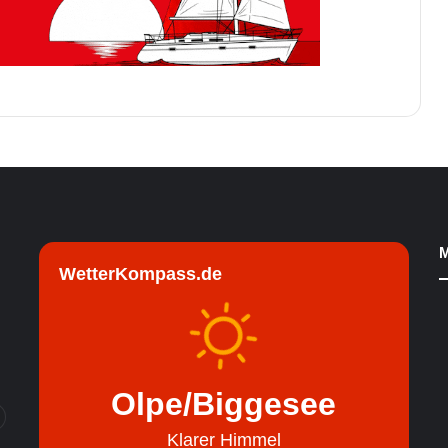
M
WetterKompass.de
Olpe/Biggesee
Klarer Himmel