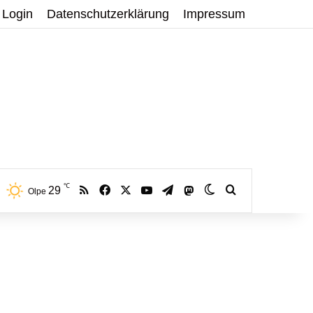
Login
Datenschutzerklärung
Impressum
℃
RSS
Facebook
X
YouTube
Telegram
29
Mastodon
Skin umschalten
Volltextsuche:
Olpe