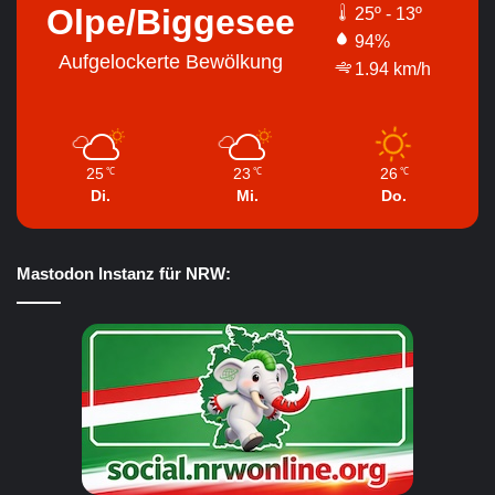
Olpe/Biggesee
25º - 13º
94%
Aufgelockerte Bewölkung
1.94 km/h
25
23
26
℃
℃
℃
Di.
Mi.
Do.
Mastodon Instanz für NRW: