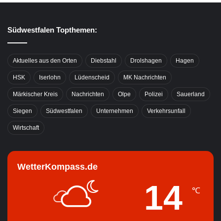
Südwestfalen Topthemen:
Aktuelles aus den Orten
Diebstahl
Drolshagen
Hagen
HSK
Iserlohn
Lüdenscheid
MK Nachrichten
Märkischer Kreis
Nachrichten
Olpe
Polizei
Sauerland
Siegen
Südwestfalen
Unternehmen
Verkehrsunfall
Wirtschaft
WetterKompass.de
14
℃