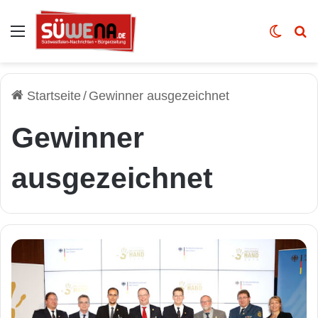
Auswahl
Skin u
Vo
Startseite
/
Gewinner ausgezeichnet
Gewinner
ausgezeichnet