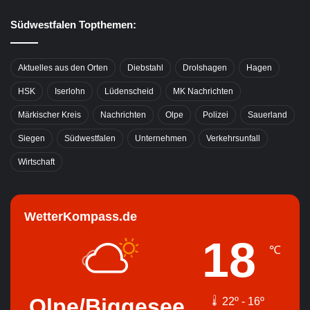
Südwestfalen Topthemen:
Aktuelles aus den Orten
Diebstahl
Drolshagen
Hagen
HSK
Iserlohn
Lüdenscheid
MK Nachrichten
Märkischer Kreis
Nachrichten
Olpe
Polizei
Sauerland
Siegen
Südwestfalen
Unternehmen
Verkehrsunfall
Wirtschaft
WetterKompass.de
18
℃
Olpe/Biggesee
22º - 16º