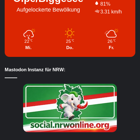
81%
Aufgelockerte Bewölkung
3.31 km/h
22
25
26
℃
℃
℃
Mi.
Do.
Fr.
Mastodon Instanz für NRW: