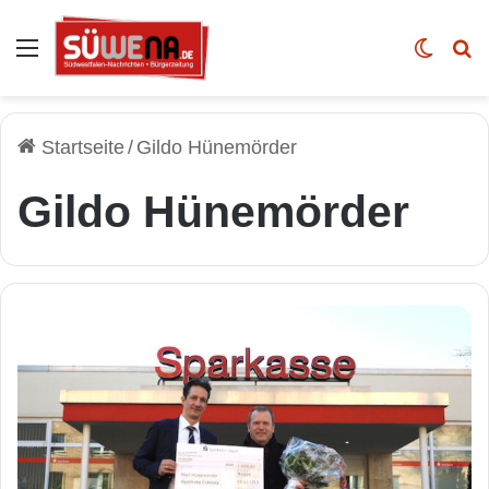
Auswahl
Skin u
Vo
Startseite
/
Gildo Hünemörder
Gildo Hünemörder