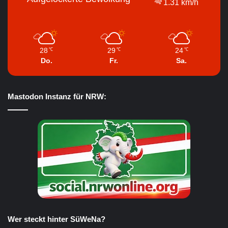
1.31 km/h
28
29
24
℃
℃
℃
Do.
Fr.
Sa.
Mastodon Instanz für NRW:
Wer steckt hinter SüWeNa?