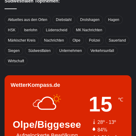
Südwestfalen Topthemen:
Aktuelles aus den Orten
Diebstahl
Drolshagen
Hagen
HSK
Iserlohn
Lüdenscheid
MK Nachrichten
Märkischer Kreis
Nachrichten
Olpe
Polizei
Sauerland
Siegen
Südwestfalen
Unternehmen
Verkehrsunfall
Wirtschaft
WetterKompass.de
15
℃
Olpe/Biggesee
28º - 13º
84%
Aufgelockerte Bewölkung