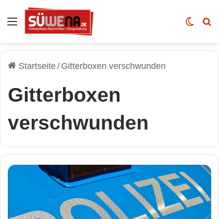
Auswahl
Skin u
Vo
Startseite
/
Gitterboxen verschwunden
Gitterboxen
verschwunden