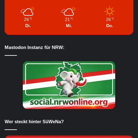
26
21
26
℃
℃
℃
Di.
Mi.
Do.
Mastodon Instanz für NRW:
Wer steckt hinter SüWeNa?