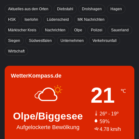
Aktuelles aus den Orten
Diebstahl
Drolshagen
Hagen
HSK
Iserlohn
Lüdenscheid
MK Nachrichten
Märkischer Kreis
Nachrichten
Olpe
Polizei
Sauerland
Siegen
Südwestfalen
Unternehmen
Verkehrsunfall
Wirtschaft
WetterKompass.de
21
℃
Olpe/Biggesee
26º - 19º
59%
Aufgelockerte Bewölkung
4.78 km/h