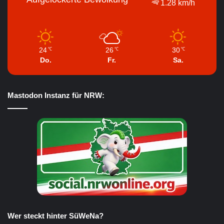
1.28 km/h
24
26
30
℃
℃
℃
Do.
Fr.
Sa.
Mastodon Instanz für NRW:
Wer steckt hinter SüWeNa?