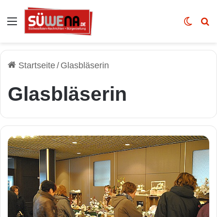
Auswahl
Skin u
Vo
Startseite
/
Glasbläserin
Glasbläserin