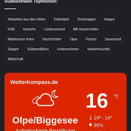
Südwestfalen Topthemen:
Aktuelles aus den Orten
Diebstahl
Drolshagen
Hagen
HSK
Iserlohn
Lüdenscheid
MK Nachrichten
Märkischer Kreis
Nachrichten
Olpe
Polizei
Sauerland
Siegen
Südwestfalen
Unternehmen
Verkehrsunfall
Wirtschaft
WetterKompass.de
16
℃
Olpe/Biggesee
24º - 14º
90%
Aufgelockerte Bewölkung