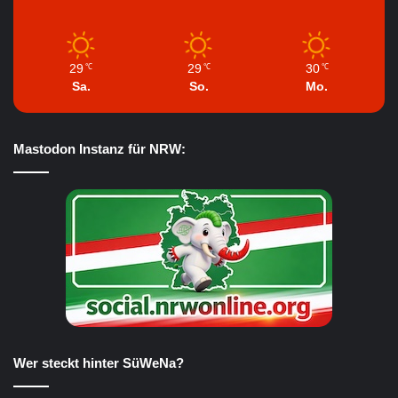
29
29
30
℃
℃
℃
Sa.
So.
Mo.
Mastodon Instanz für NRW:
Wer steckt hinter SüWeNa?