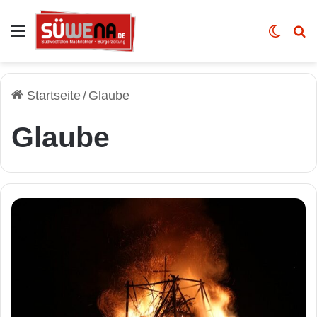
Auswahl
Skin u
Vo
Startseite
/
Glaube
Glaube