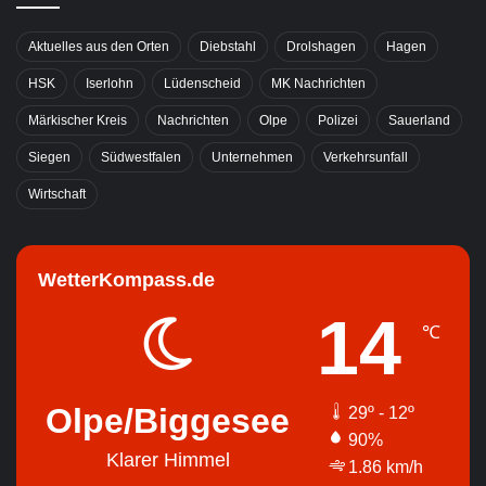
Aktuelles aus den Orten
Diebstahl
Drolshagen
Hagen
HSK
Iserlohn
Lüdenscheid
MK Nachrichten
Märkischer Kreis
Nachrichten
Olpe
Polizei
Sauerland
Siegen
Südwestfalen
Unternehmen
Verkehrsunfall
Wirtschaft
WetterKompass.de
14
℃
Olpe/Biggesee
29º - 12º
90%
Klarer Himmel
1.86 km/h