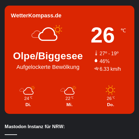
WetterKompass.de
26
℃
Olpe/Biggesee
27º - 19º
46%
Aufgelockerte Bewölkung
6.33 km/h
24
22
26
℃
℃
℃
Di.
Mi.
Do.
Mastodon Instanz für NRW: