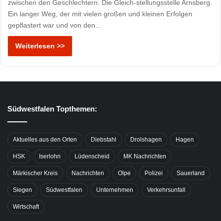
zwischen den Geschlechtern: Die Gleich-stellungsstelle Arnsberg.
Ein langer Weg, der mit vielen großen und kleinen Erfolgen
gepflastert war und von den…
Weiterlesen >>
Südwestfalen Topthemen:
Aktuelles aus den Orten
Diebstahl
Drolshagen
Hagen
HSK
Iserlohn
Lüdenscheid
MK Nachrichten
Märkischer Kreis
Nachrichten
Olpe
Polizei
Sauerland
Siegen
Südwestfalen
Unternehmen
Verkehrsunfall
Wirtschaft