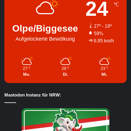
24
℃
Olpe/Biggesee
27º - 19º
59%
Aufgelockerte Bewölkung
6.85 km/h
27
28
23
℃
℃
℃
Mo.
Di.
Mi.
Mastodon Instanz für NRW: