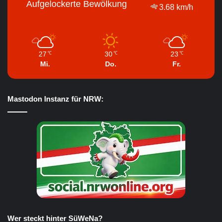
Aufgelockerte Bewölkung
3.68 km/h
27
30
23
℃
℃
℃
Mi.
Do.
Fr.
Mastodon Instanz für NRW:
Wer steckt hinter SüWeNa?