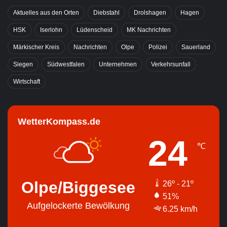
Aktuelles aus den Orten
Diebstahl
Drolshagen
Hagen
HSK
Iserlohn
Lüdenscheid
MK Nachrichten
Märkischer Kreis
Nachrichten
Olpe
Polizei
Sauerland
Siegen
Südwestfalen
Unternehmen
Verkehrsunfall
Wirtschaft
WetterKompass.de
24
℃
Olpe/Biggesee
26º - 21º
51%
Aufgelockerte Bewölkung
6.25 km/h