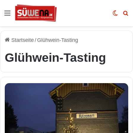
Auswahl
Skin u
Vo
Startseite
/
Glühwein-Tasting
Glühwein-Tasting