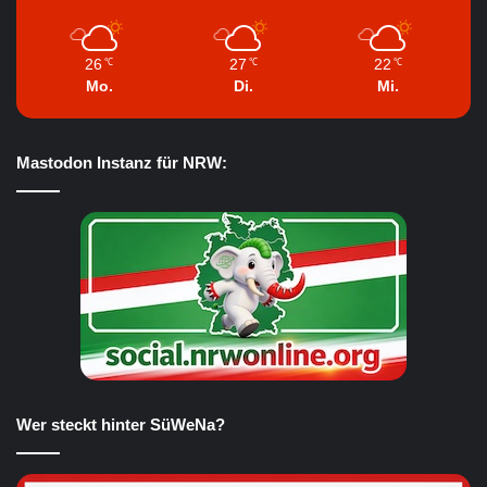
26
27
22
℃
℃
℃
Mo.
Di.
Mi.
Mastodon Instanz für NRW:
Wer steckt hinter SüWeNa?