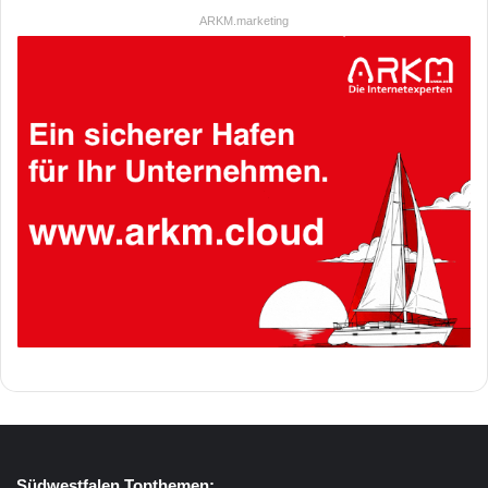
ARKM.marketing
Südwestfalen Topthemen: