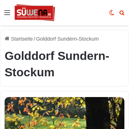
Auswahl
Skin u
Vo
Startseite
/
Golddorf Sundern-Stockum
Golddorf Sundern-
Stockum