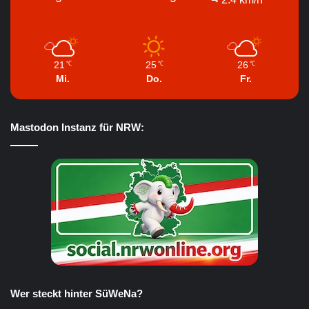
21
25
26
℃
℃
℃
Mi.
Do.
Fr.
Mastodon Instanz für NRW:
Wer steckt hinter SüWeNa?