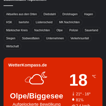
Aktuelles aus den Orten
Diebstahl
Drolshagen
Hagen
HSK
Iserlohn
Lüdenscheid
MK Nachrichten
Märkischer Kreis
Nachrichten
Olpe
Polizei
Sauerland
Siegen
Südwestfalen
Unternehmen
Verkehrsunfall
Wirtschaft
WetterKompass.de
18
℃
Olpe/Biggesee
21º - 16º
81%
Aufgelockerte Bewölkung
2.4 km/h