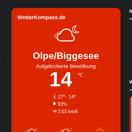
M
WetterKompass.de
Olpe/Biggesee
Aufgelockerte Bewölkung
14
℃
W
27º - 14º
93%
2.03 km/h