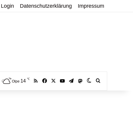
Login
Datenschutzerklärung
Impressum
℃
RSS
Facebook
X
YouTube
Telegram
14
Mastodon
Skin umschalten
Volltextsuche:
Olpe