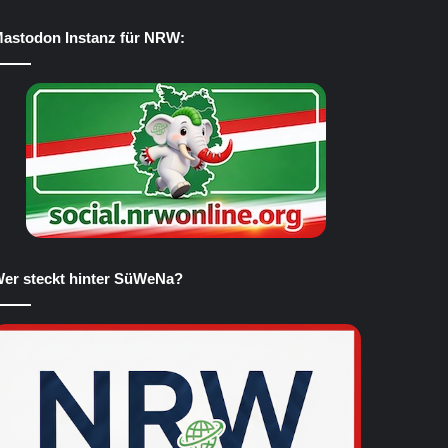
astodon Instanz für NRW:
er steckt hinter SüWeNa?