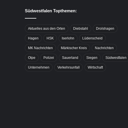
Südwestfalen Topthemen:
Aktuelles aus den Orten
Diebstahl
Drolshagen
Hagen
HSK
Iserlohn
Lüdenscheid
MK Nachrichten
Märkischer Kreis
Nachrichten
Olpe
Polizei
Sauerland
Siegen
Südwestfalen
Unternehmen
Verkehrsunfall
Wirtschaft