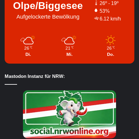
Olpe/Biggesee
26º - 19º
53%
Aufgelockerte Bewölkung
6.12 km/h
26
21
26
℃
℃
℃
Di.
Mi.
Do.
Mastodon Instanz für NRW: