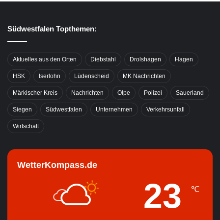
Südwestfalen Topthemen:
Aktuelles aus den Orten
Diebstahl
Drolshagen
Hagen
HSK
Iserlohn
Lüdenscheid
MK Nachrichten
Märkischer Kreis
Nachrichten
Olpe
Polizei
Sauerland
Siegen
Südwestfalen
Unternehmen
Verkehrsunfall
Wirtschaft
WetterKompass.de
23
℃