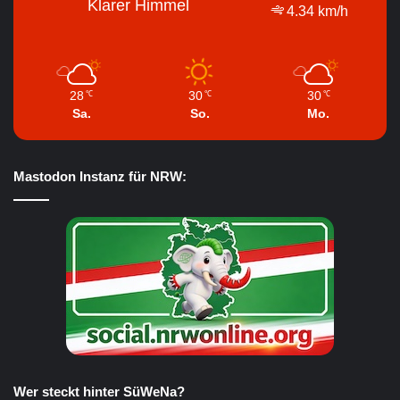
Klarer Himmel
4.34 km/h
28
30
30
℃
℃
℃
Sa.
So.
Mo.
Mastodon Instanz für NRW:
Wer steckt hinter SüWeNa?