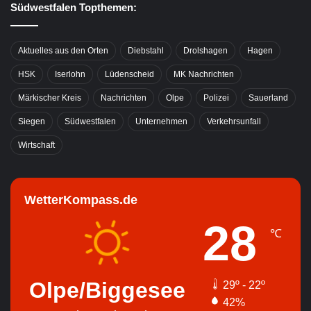
Südwestfalen Topthemen:
Aktuelles aus den Orten
Diebstahl
Drolshagen
Hagen
HSK
Iserlohn
Lüdenscheid
MK Nachrichten
Märkischer Kreis
Nachrichten
Olpe
Polizei
Sauerland
Siegen
Südwestfalen
Unternehmen
Verkehrsunfall
Wirtschaft
WetterKompass.de
28
℃
Olpe/Biggesee
29º - 22º
42%