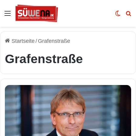
Auswahl
Skin u
Vo
Startseite
/
Grafenstraße
Grafenstraße