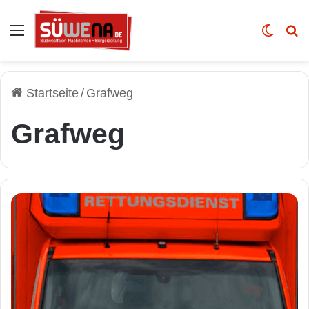
Auswahl
Skin u
Vo
Startseite
/
Grafweg
Grafweg