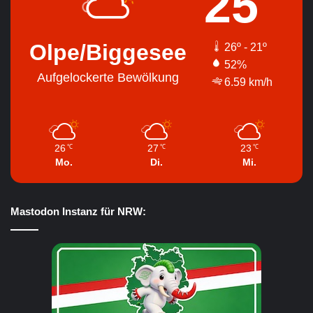
25
Olpe/Biggesee
26º - 21º
52%
Aufgelockerte Bewölkung
6.59 km/h
26
27
23
℃
℃
℃
Mo.
Di.
Mi.
Mastodon Instanz für NRW: