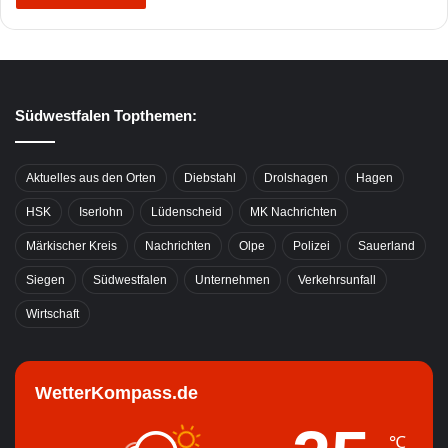
Südwestfalen Topthemen:
Aktuelles aus den Orten
Diebstahl
Drolshagen
Hagen
HSK
Iserlohn
Lüdenscheid
MK Nachrichten
Märkischer Kreis
Nachrichten
Olpe
Polizei
Sauerland
Siegen
Südwestfalen
Unternehmen
Verkehrsunfall
Wirtschaft
WetterKompass.de
℃