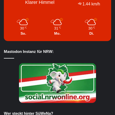
Klarer Himmel
1.44 km/h
30
31
30
℃
℃
℃
So.
Mo.
Di.
Mastodon Instanz für NRW:
Wer steckt hinter SüWeNa?