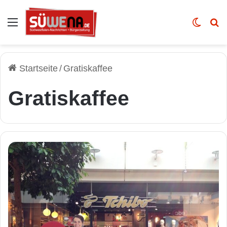
Auswahl
Skin u
Vo
Startseite
/
Gratiskaffee
Gratiskaffee