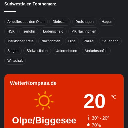
Südwestfalen Topthemen:
Aktuelles aus den Orten
Diebstahl
Drolshagen
Hagen
HSK
Iserlohn
Lüdenscheid
MK Nachrichten
Märkischer Kreis
Nachrichten
Olpe
Polizei
Sauerland
Siegen
Südwestfalen
Unternehmen
Verkehrsunfall
Wirtschaft
WetterKompass.de
20
℃
Olpe/Biggesee
30º - 20º
70%