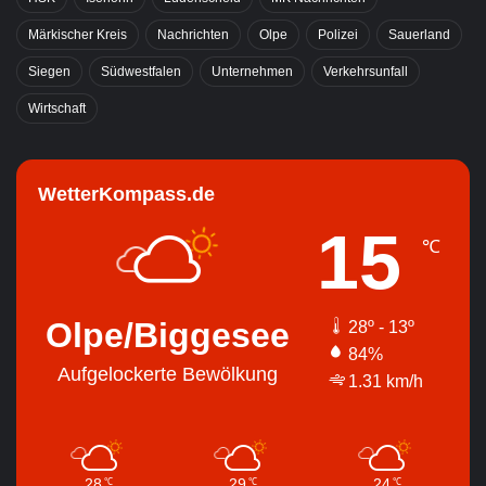
Märkischer Kreis
Nachrichten
Olpe
Polizei
Sauerland
Siegen
Südwestfalen
Unternehmen
Verkehrsunfall
Wirtschaft
WetterKompass.de
15
℃
Olpe/Biggesee
28º - 13º
84%
Aufgelockerte Bewölkung
1.31 km/h
28
29
24
℃
℃
℃