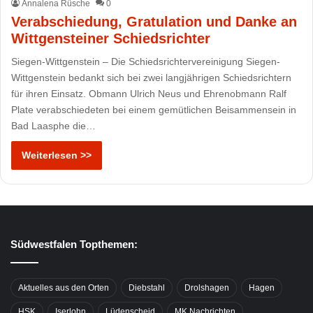
Annalena Rüsche
0
Verabschiedung, Gratulation und Danke an
Wittgensteiner Schiedsrichter
Siegen-Wittgenstein – Die Schiedsrichtervereinigung Siegen-
Wittgenstein bedankt sich bei zwei langjährigen Schiedsrichtern
für ihren Einsatz. Obmann Ulrich Neus und Ehrenobmann Ralf
Plate verabschiedeten bei einem gemütlichen Beisammensein in
Bad Laasphe die…
Weiterlesen >>
Südwestfalen Topthemen:
Aktuelles aus den Orten
Diebstahl
Drolshagen
Hagen
HSK
Iserlohn
Lüdenscheid
MK Nachrichten