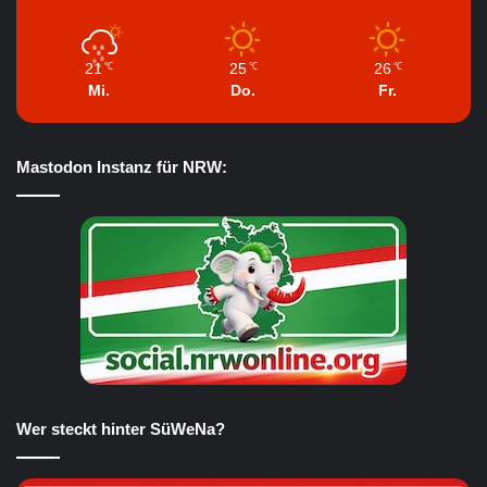
21
25
26
℃
℃
℃
Mi.
Do.
Fr.
Mastodon Instanz für NRW:
Wer steckt hinter SüWeNa?