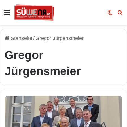
Auswahl
Skin u
Vo
Startseite
/
Gregor Jürgensmeier
Gregor
Jürgensmeier