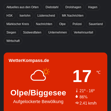
Aktuelles aus den Orten
Diebstahl
Drolshagen
Hagen
HSK
Iserlohn
Lüdenscheid
MK Nachrichten
Märkischer Kreis
Nachrichten
Olpe
Polizei
Sauerland
Siegen
Südwestfalen
Unternehmen
Verkehrsunfall
Wirtschaft
WetterKompass.de
17
℃
Olpe/Biggesee
21º - 16º
86%
Aufgelockerte Bewölkung
2.41 km/h