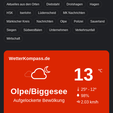
Aktuelles aus den Orten
Diebstahl
Drolshagen
Hagen
HSK
Iserlohn
Lüdenscheid
MK Nachrichten
Märkischer Kreis
Nachrichten
Olpe
Polizei
Sauerland
Siegen
Südwestfalen
Unternehmen
Verkehrsunfall
Wirtschaft
WetterKompass.de
13
℃
Olpe/Biggesee
25º - 12º
98%
Aufgelockerte Bewölkung
2.03 km/h