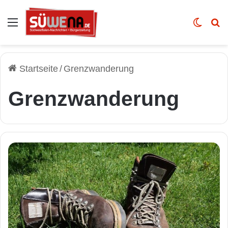
Auswahl
Skin u
Vo
Startseite
/
Grenzwanderung
Grenzwanderung