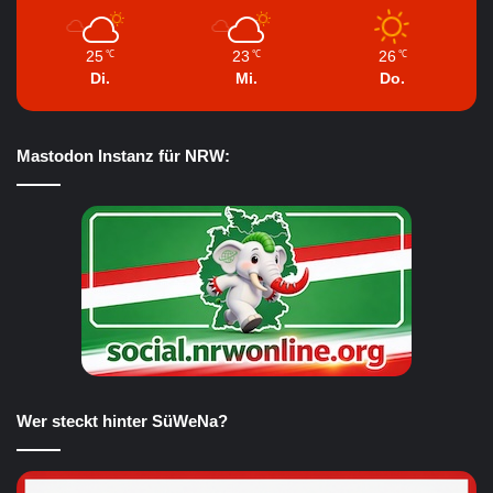
25
23
26
℃
℃
℃
Di.
Mi.
Do.
Mastodon Instanz für NRW:
Wer steckt hinter SüWeNa?