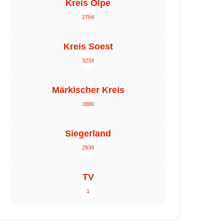
Kreis Olpe
2784
Kreis Soest
3234
Märkischer Kreis
3880
Siegerland
2839
TV
1