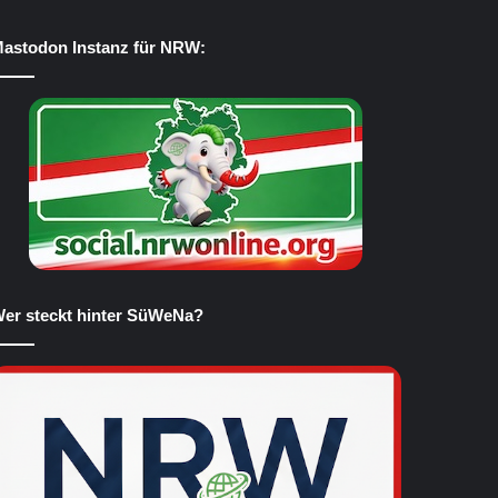
astodon Instanz für NRW:
er steckt hinter SüWeNa?