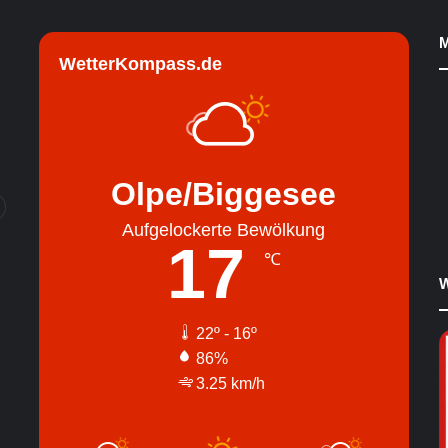
M
WetterKompass.de
Olpe/Biggesee
Aufgelockerte Bewölkung
17
℃
W
22º - 16º
86%
3.25 km/h