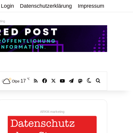
Login
Datenschutzerklärung
Impressum
ing
℃
RSS
Facebook
X
YouTube
Telegram
17
Mastodon
Skin umschalten
Volltextsuche:
Olpe
ARKM.marketing