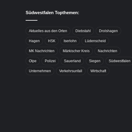
Südwestfalen Topthemen:
Aktuelles aus den Orten
Diebstahl
Drolshagen
Hagen
HSK
Iserlohn
Lüdenscheid
MK Nachrichten
Märkischer Kreis
Nachrichten
Olpe
Polizei
Sauerland
Siegen
Südwestfalen
Unternehmen
Verkehrsunfall
Wirtschaft