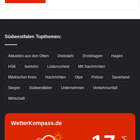
Südwestfalen Topthemen:
Aktuelles aus den Orten
Diebstahl
Drolshagen
Hagen
HSK
Iserlohn
Lüdenscheid
MK Nachrichten
Märkischer Kreis
Nachrichten
Olpe
Polizei
Sauerland
Siegen
Südwestfalen
Unternehmen
Verkehrsunfall
Wirtschaft
WetterKompass.de
℃