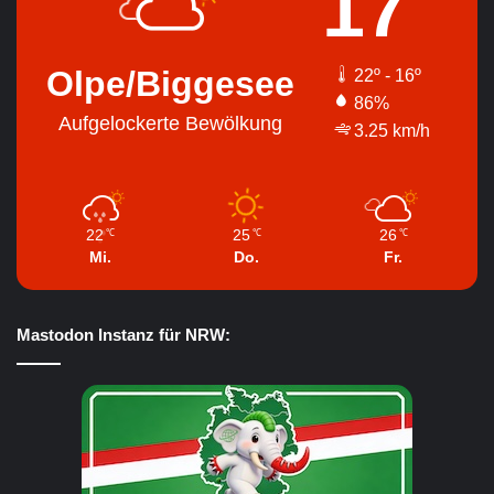
17
Olpe/Biggesee
22º - 16º
86%
Aufgelockerte Bewölkung
3.25 km/h
22
25
26
℃
℃
℃
Mi.
Do.
Fr.
Mastodon Instanz für NRW: