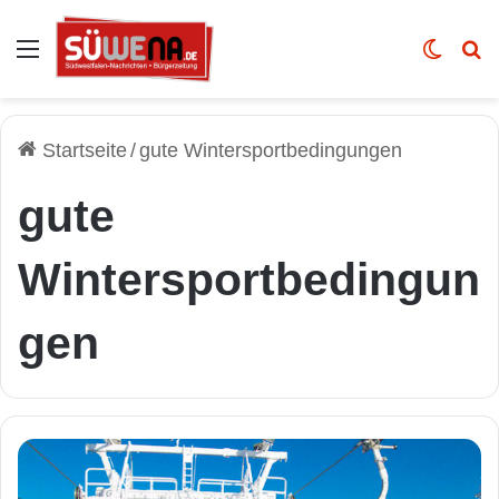
Auswahl
Skin u
Vo
Startseite
/
gute Wintersportbedingungen
gute
Wintersportbedingun
gen