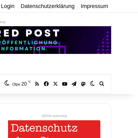
Login
Datenschutzerklärung
Impressum
ing
℃
RSS
Facebook
X
YouTube
Telegram
20
Mastodon
Skin umschalten
Volltextsuche:
Olpe
ARKM.marketing