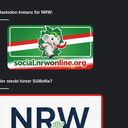
astodon Instanz für NRW:
er steckt hinter SüWeNa?