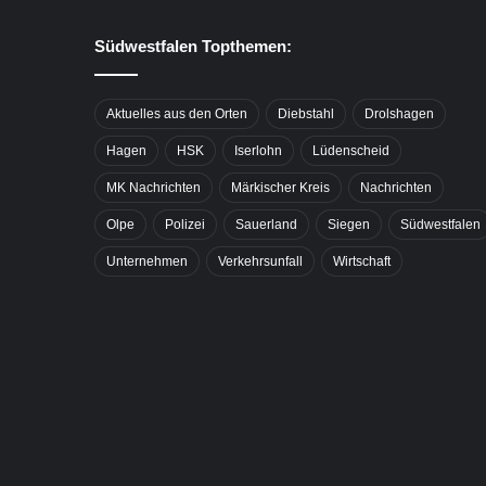
Südwestfalen Topthemen:
Aktuelles aus den Orten
Diebstahl
Drolshagen
Hagen
HSK
Iserlohn
Lüdenscheid
MK Nachrichten
Märkischer Kreis
Nachrichten
Olpe
Polizei
Sauerland
Siegen
Südwestfalen
Unternehmen
Verkehrsunfall
Wirtschaft