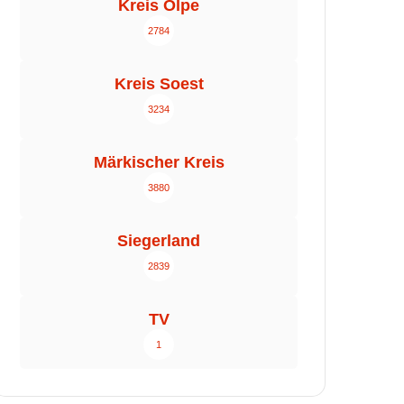
Kreis Olpe
2784
Kreis Soest
3234
Märkischer Kreis
3880
Siegerland
2839
TV
1