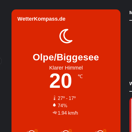
M
WetterKompass.de
Olpe/Biggesee
Klarer Himmel
20
℃
W
27º - 17º
74%
1.94 km/h