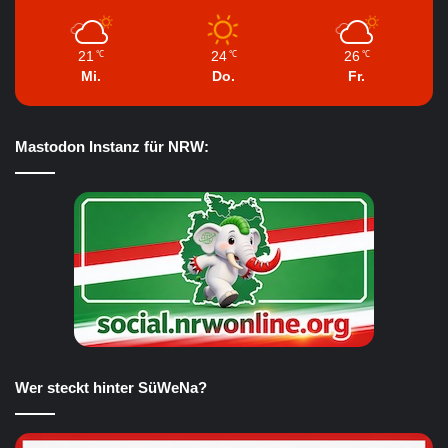
21
24
26
℃
℃
℃
Mi.
Do.
Fr.
Mastodon Instanz für NRW:
Wer steckt hinter SüWeNa?