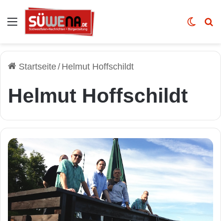
Auswahl
Skin u
Vo
Startseite
/
Helmut Hoffschildt
Helmut Hoffschildt