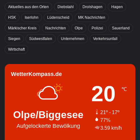
Aktuelles aus den Orten
Diebstahl
Drolshagen
Hagen
HSK
Iserlohn
Lüdenscheid
MK Nachrichten
Märkischer Kreis
Nachrichten
Olpe
Polizei
Sauerland
Siegen
Südwestfalen
Unternehmen
Verkehrsunfall
Wirtschaft
WetterKompass.de
20
℃
Olpe/Biggesee
21º - 17º
77%
Aufgelockerte Bewölkung
3.59 km/h