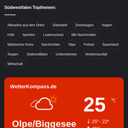
Südwestfalen Topthemen:
Aktuelles aus den Orten
Diebstahl
Drolshagen
Hagen
HSK
Iserlohn
Lüdenscheid
MK Nachrichten
Märkischer Kreis
Nachrichten
Olpe
Polizei
Sauerland
Siegen
Südwestfalen
Unternehmen
Verkehrsunfall
Wirtschaft
WetterKompass.de
25
℃
Olpe/Biggesee
25º - 22º