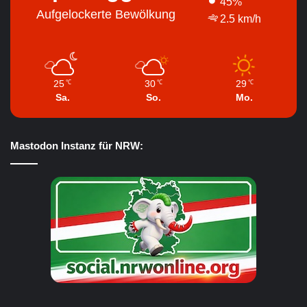
45%
Aufgelockerte Bewölkung
2.5 km/h
25
30
29
℃
℃
℃
Sa.
So.
Mo.
Mastodon Instanz für NRW: