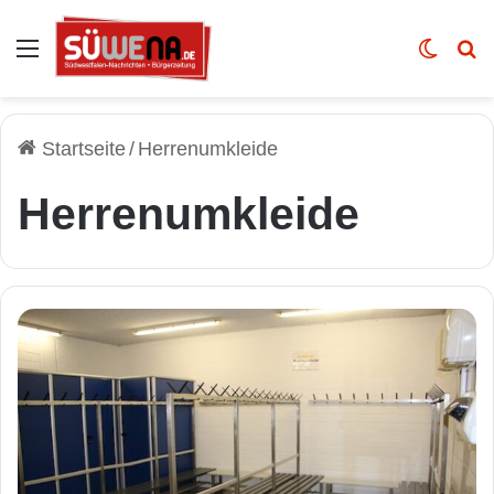
Auswahl
Skin u
Vo
Startseite
/
Herrenumkleide
Herrenumkleide