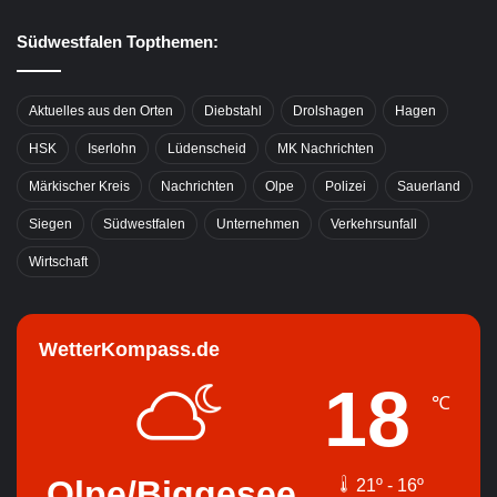
Südwestfalen Topthemen:
Aktuelles aus den Orten
Diebstahl
Drolshagen
Hagen
HSK
Iserlohn
Lüdenscheid
MK Nachrichten
Märkischer Kreis
Nachrichten
Olpe
Polizei
Sauerland
Siegen
Südwestfalen
Unternehmen
Verkehrsunfall
Wirtschaft
WetterKompass.de
18
℃
Olpe/Biggesee
21º - 16º