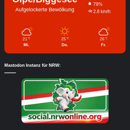
79%
Aufgelockerte Bewölkung
2.8 km/h
21
25
26
℃
℃
℃
Mi.
Do.
Fr.
Mastodon Instanz für NRW: