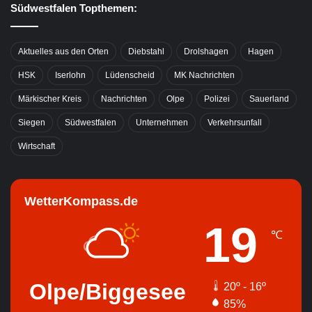
Südwestfalen Topthemen:
Aktuelles aus den Orten
Diebstahl
Drolshagen
Hagen
HSK
Iserlohn
Lüdenscheid
MK Nachrichten
Märkischer Kreis
Nachrichten
Olpe
Polizei
Sauerland
Siegen
Südwestfalen
Unternehmen
Verkehrsunfall
Wirtschaft
WetterKompass.de
19
℃
Olpe/Biggesee
20º - 16º
85%