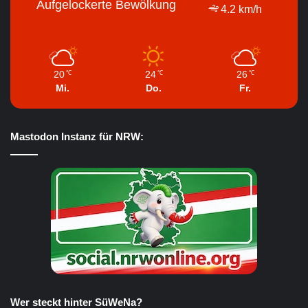
Aufgelockerte Bewölkung
4.2 km/h
20
24
26
℃
℃
℃
Mi.
Do.
Fr.
Mastodon Instanz für NRW:
Wer steckt hinter SüWeNa?