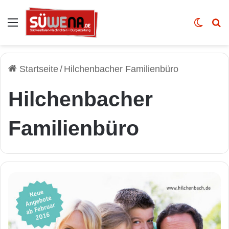
Auswahl
Skin u
Vo
Startseite
/
Hilchenbacher Familienbüro
Hilchenbacher
Familienbüro