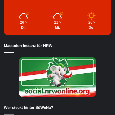
26
21
26
℃
℃
℃
Di.
Mi.
Do.
Mastodon Instanz für NRW:
Wer steckt hinter SüWeNa?