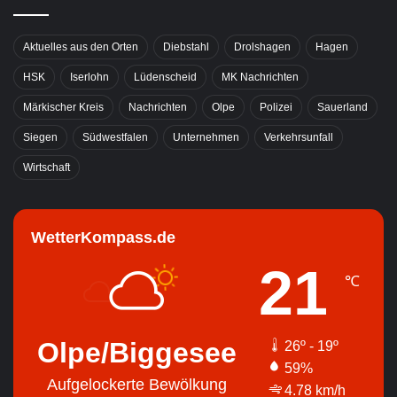
Aktuelles aus den Orten
Diebstahl
Drolshagen
Hagen
HSK
Iserlohn
Lüdenscheid
MK Nachrichten
Märkischer Kreis
Nachrichten
Olpe
Polizei
Sauerland
Siegen
Südwestfalen
Unternehmen
Verkehrsunfall
Wirtschaft
WetterKompass.de
21
℃
Olpe/Biggesee
26º - 19º
59%
Aufgelockerte Bewölkung
4.78 km/h