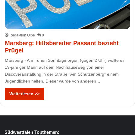
Redaktion Olpe
0
Marsberg: Hilfsbereiter Passant bezieht
Prügel
Marsberg - Am frühen Sonntagmorgen (gegen 2 Uhr) wollte ein
19-jähriger Mann auf dem Nachhauseweg von einer
Discoveranstaltung in der Straße "Am Schützenberg" einem
Jugendlichen helfen. Dieser wurde von anderen…
Weiterlesen >>
Südwestfalen Topthemen: