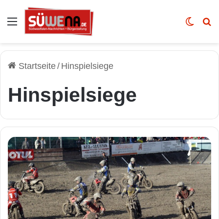
Auswahl
Skin u
Vo
Startseite
/
Hinspielsiege
Hinspielsiege