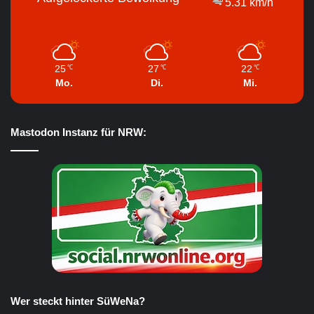
5.31 km/h
25
27
22
℃
℃
℃
Mo.
Di.
Mi.
Mastodon Instanz für NRW:
Wer steckt hinter SüWeNa?