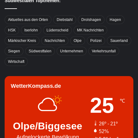
Südwestfalen Topthemen:
Aktuelles aus den Orten
Diebstahl
Drolshagen
Hagen
HSK
Iserlohn
Lüdenscheid
MK Nachrichten
Märkischer Kreis
Nachrichten
Olpe
Polizei
Sauerland
Siegen
Südwestfalen
Unternehmen
Verkehrsunfall
Wirtschaft
WetterKompass.de
25
℃
Olpe/Biggesee
26º - 21º
52%
Aufgelockerte Bewölkung