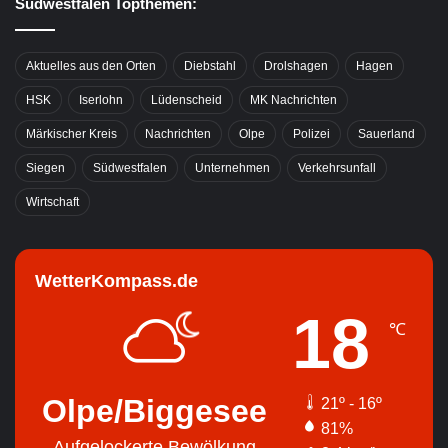
Südwestfalen Topthemen:
Aktuelles aus den Orten
Diebstahl
Drolshagen
Hagen
HSK
Iserlohn
Lüdenscheid
MK Nachrichten
Märkischer Kreis
Nachrichten
Olpe
Polizei
Sauerland
Siegen
Südwestfalen
Unternehmen
Verkehrsunfall
Wirtschaft
WetterKompass.de
18
℃
Olpe/Biggesee
21º - 16º
81%
Aufgelockerte Bewölkung