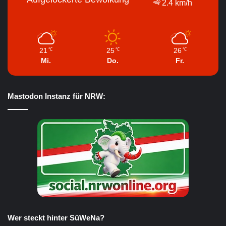
2.4 km/h
21
25
26
℃
℃
℃
Mi.
Do.
Fr.
Mastodon Instanz für NRW:
Wer steckt hinter SüWeNa?