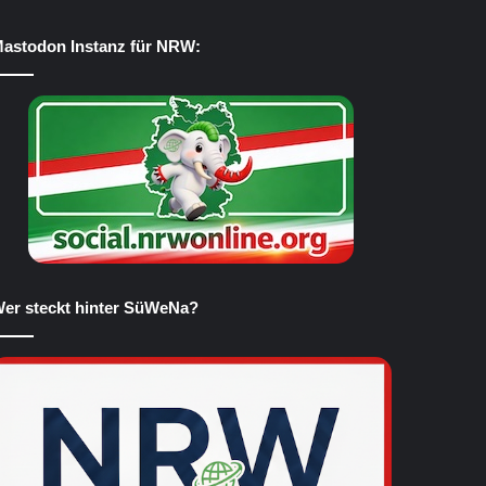
astodon Instanz für NRW:
er steckt hinter SüWeNa?