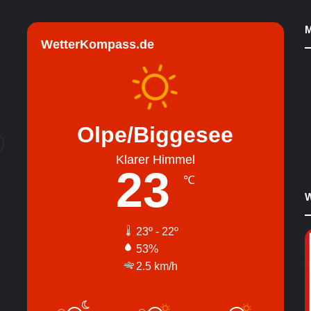
M
WetterKompass.de
Olpe/Biggesee
Klarer Himmel
23
℃
W
23º - 22º
53%
2.5 km/h