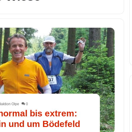
aktion Olpe
0
ormal bis extrem:
in und um Bödefeld