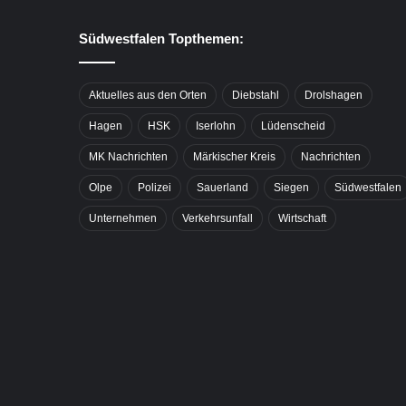
Südwestfalen Topthemen:
Aktuelles aus den Orten
Diebstahl
Drolshagen
Hagen
HSK
Iserlohn
Lüdenscheid
MK Nachrichten
Märkischer Kreis
Nachrichten
Olpe
Polizei
Sauerland
Siegen
Südwestfalen
Unternehmen
Verkehrsunfall
Wirtschaft