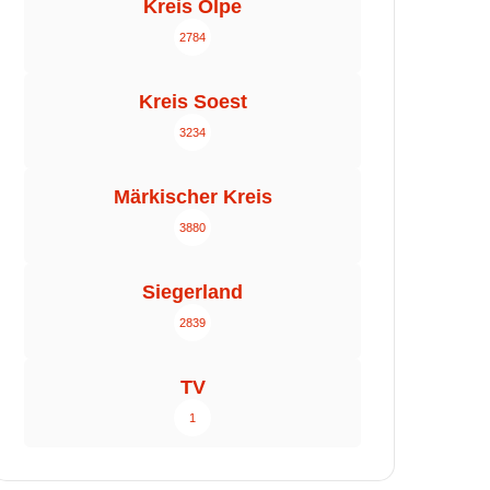
Kreis Olpe
2784
Kreis Soest
3234
Märkischer Kreis
3880
Siegerland
2839
TV
1