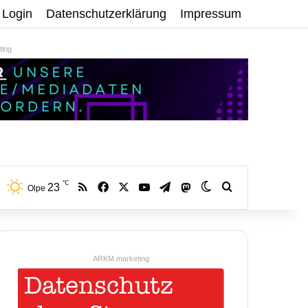
Login
Datenschutzerklärung
Impressum
ing
℃
RSS
Facebook
X
YouTube
Telegram
23
Mastodon
Skin umschalten
Volltextsuche:
Olpe
ARKM.marketing