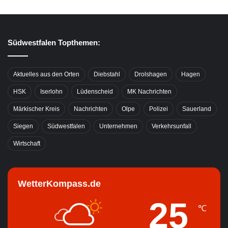
Südwestfalen Topthemen:
Aktuelles aus den Orten
Diebstahl
Drolshagen
Hagen
HSK
Iserlohn
Lüdenscheid
MK Nachrichten
Märkischer Kreis
Nachrichten
Olpe
Polizei
Sauerland
Siegen
Südwestfalen
Unternehmen
Verkehrsunfall
Wirtschaft
WetterKompass.de
25
℃