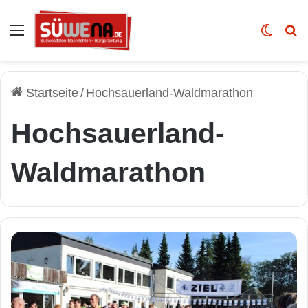
Auswahl
Skin u
Vo
Startseite
/
Hochsauerland-Waldmarathon
Hochsauerland-
Waldmarathon