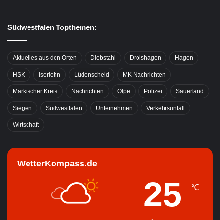
Südwestfalen Topthemen:
Aktuelles aus den Orten
Diebstahl
Drolshagen
Hagen
HSK
Iserlohn
Lüdenscheid
MK Nachrichten
Märkischer Kreis
Nachrichten
Olpe
Polizei
Sauerland
Siegen
Südwestfalen
Unternehmen
Verkehrsunfall
Wirtschaft
WetterKompass.de
25
℃