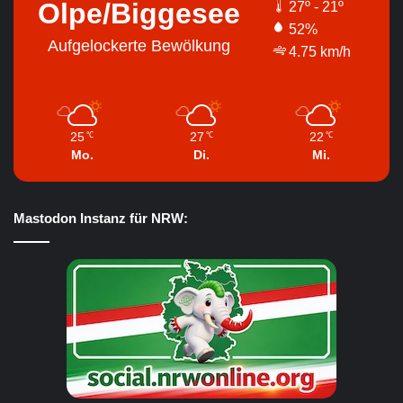
Olpe/Biggesee
27º - 21º
52%
Aufgelockerte Bewölkung
4.75 km/h
25
27
22
℃
℃
℃
Mo.
Di.
Mi.
Mastodon Instanz für NRW: