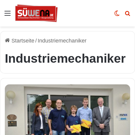
Auswahl
Skin u
Vo
Startseite
/
Industriemechaniker
Industriemechaniker