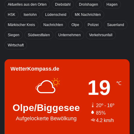
Aktuelles aus den Orten
Diebstahl
Drolshagen
Hagen
HSK
Iserlohn
Lüdenscheid
MK Nachrichten
Märkischer Kreis
Nachrichten
Olpe
Polizei
Sauerland
Siegen
Südwestfalen
Unternehmen
Verkehrsunfall
Wirtschaft
WetterKompass.de
19
℃
Olpe/Biggesee
20º - 16º
85%
Aufgelockerte Bewölkung
4.2 km/h