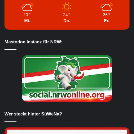
20
24
26
℃
℃
℃
Mi.
Do.
Fr.
Mastodon Instanz für NRW:
Wer steckt hinter SüWeNa?