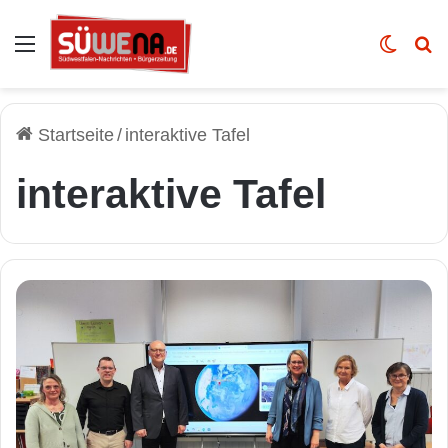
Auswahl
Skin u
Vo
Startseite
/
interaktive Tafel
interaktive Tafel