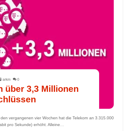
arkm
0
 über 3,3 Millionen
chlüssen
 In den vergangenen vier Wochen hat die Telekom an 3.315.000
bit pro Sekunde) erhöht. Alleine…