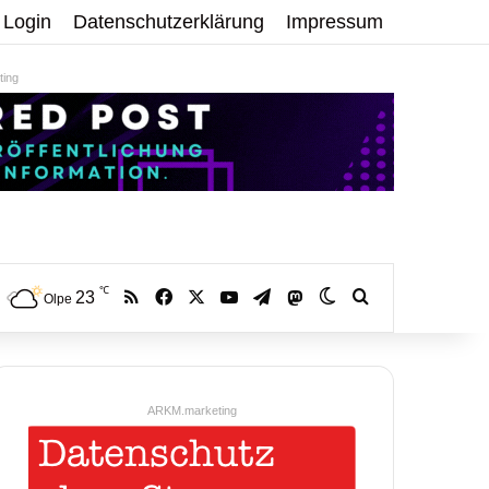
Login
Datenschutzerklärung
Impressum
ing
℃
RSS
Facebook
X
YouTube
Telegram
23
Mastodon
Skin umschalten
Volltextsuche:
Olpe
ARKM.marketing