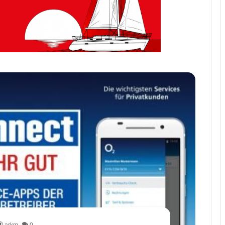
arkm
0