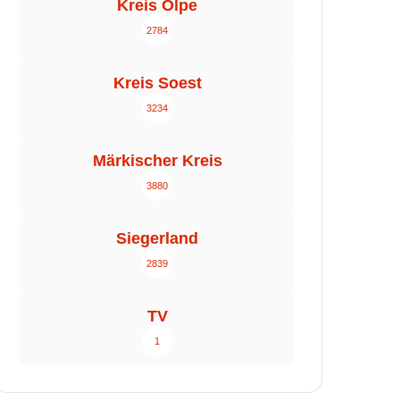
Kreis Olpe
2784
Kreis Soest
3234
Märkischer Kreis
3880
Siegerland
2839
TV
1