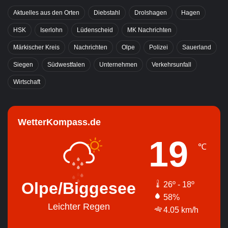
Aktuelles aus den Orten
Diebstahl
Drolshagen
Hagen
HSK
Iserlohn
Lüdenscheid
MK Nachrichten
Märkischer Kreis
Nachrichten
Olpe
Polizei
Sauerland
Siegen
Südwestfalen
Unternehmen
Verkehrsunfall
Wirtschaft
WetterKompass.de
19
℃
Olpe/Biggesee
26º - 18º
58%
Leichter Regen
4.05 km/h