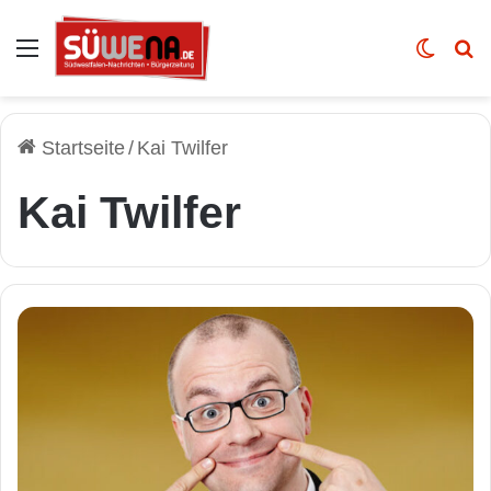
Auswahl
Skin u
Vo
Startseite
/
Kai Twilfer
Kai Twilfer