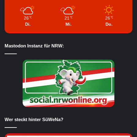
26
21
26
℃
℃
℃
Di.
Mi.
Do.
Mastodon Instanz für NRW:
Wer steckt hinter SüWeNa?