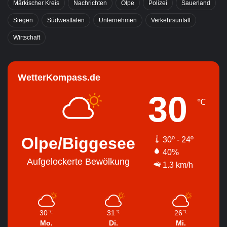
Märkischer Kreis
Nachrichten
Olpe
Polizei
Sauerland
Siegen
Südwestfalen
Unternehmen
Verkehrsunfall
Wirtschaft
WetterKompass.de
30
℃
Olpe/Biggesee
30º - 24º
40%
Aufgelockerte Bewölkung
1.3 km/h
30
31
26
℃
℃
℃
Mo.
Di.
Mi.