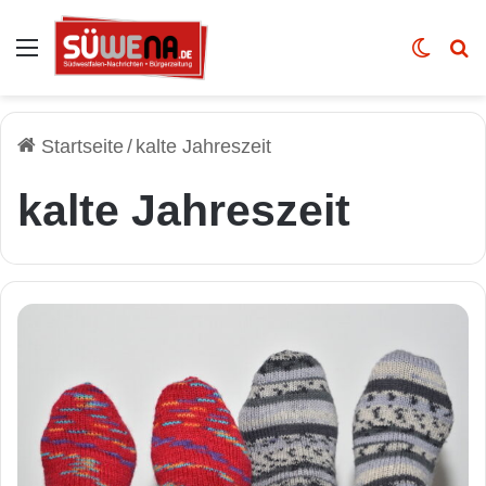
Auswahl
Skin u
Vo
Startseite
/
kalte Jahreszeit
kalte Jahreszeit