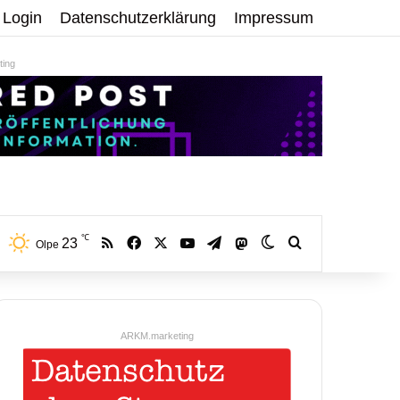
Login
Datenschutzerklärung
Impressum
ing
℃
RSS
Facebook
X
YouTube
Telegram
23
Mastodon
Skin umschalten
Volltextsuche:
Olpe
ARKM.marketing