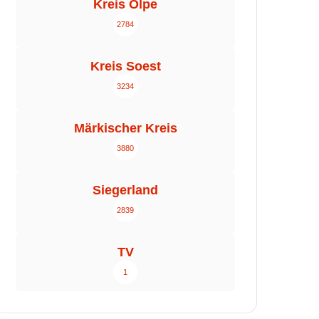
Kreis Olpe
2784
Kreis Soest
3234
Märkischer Kreis
3880
Siegerland
2839
TV
1