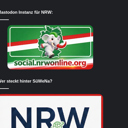
astodon Instanz für NRW:
er steckt hinter SüWeNa?