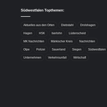
Südwestfalen Topthemen:
Aktuelles aus den Orten
Diebstahl
Drolshagen
Hagen
HSK
Iserlohn
Lüdenscheid
MK Nachrichten
Märkischer Kreis
Nachrichten
Olpe
Polizei
Sauerland
Siegen
Südwestfalen
Unternehmen
Verkehrsunfall
Wirtschaft