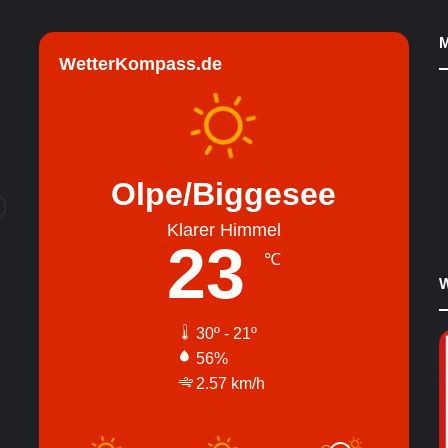
M
WetterKompass.de
Olpe/Biggesee
Klarer Himmel
23
℃
W
30º - 21º
56%
2.57 km/h