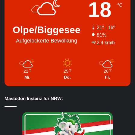
18
℃
Olpe/Biggesee
21º - 16º
81%
Aufgelockerte Bewölkung
2.4 km/h
21
25
26
℃
℃
℃
Mi.
Do.
Fr.
Mastodon Instanz für NRW: