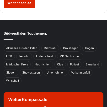
Weiterlesen >>
Südwestfalen Topthemen:
Aktuelles aus den Orten
Diebstahl
Drolshagen
Hagen
HSK
Iserlohn
Lüdenscheid
MK Nachrichten
Märkischer Kreis
Nachrichten
Olpe
Polizei
Sauerland
Siegen
Südwestfalen
Unternehmen
Verkehrsunfall
Wirtschaft
WetterKompass.de