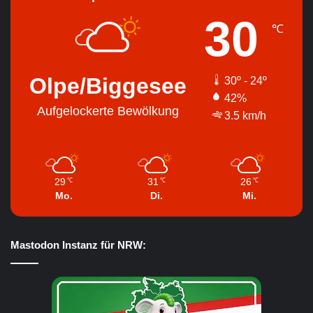
30
℃
Olpe/Biggesee
30º - 24º
42%
Aufgelockerte Bewölkung
3.5 km/h
29
31
26
℃
℃
℃
Mo.
Di.
Mi.
Mastodon Instanz für NRW: