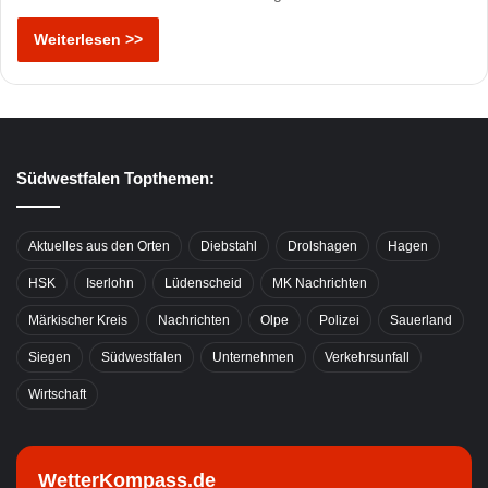
Weiterlesen >>
Südwestfalen Topthemen:
Aktuelles aus den Orten
Diebstahl
Drolshagen
Hagen
HSK
Iserlohn
Lüdenscheid
MK Nachrichten
Märkischer Kreis
Nachrichten
Olpe
Polizei
Sauerland
Siegen
Südwestfalen
Unternehmen
Verkehrsunfall
Wirtschaft
WetterKompass.de