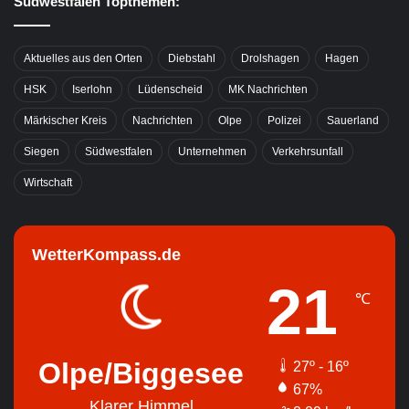
Südwestfalen Topthemen:
Aktuelles aus den Orten
Diebstahl
Drolshagen
Hagen
HSK
Iserlohn
Lüdenscheid
MK Nachrichten
Märkischer Kreis
Nachrichten
Olpe
Polizei
Sauerland
Siegen
Südwestfalen
Unternehmen
Verkehrsunfall
Wirtschaft
WetterKompass.de
21
℃
Olpe/Biggesee
27º - 16º
67%
Klarer Himmel