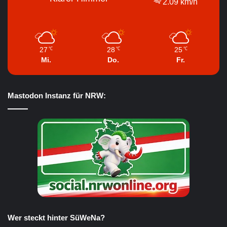
2.09 km/h
27
28
25
℃
℃
℃
Mi.
Do.
Fr.
Mastodon Instanz für NRW:
Wer steckt hinter SüWeNa?